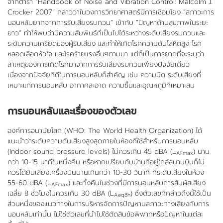
จากตำรา “Handbook of Noise and Vibration Control: Malcolm J.
Crocker 2007” กล่าวว่าในวงการวิทยาศาสตร์มีการเชื่อมโยง “สภาวะการ
นอนหลับยากจากการรับเสียงรบกวน” เข้ากับ “ปัญหาด้านสุขภาพในระยะ
ยาว” ทำให้พบว่ามีความสัมพันธ์ที่เป็นไปได้ระหว่างระดับเสียงรบกวนและ
ระดับความเครียดของผู้รับเสียง และทำให้เกิดโรคความดันโลหิตสูง โรค
หลอดเลือดหัวใจ และโรคร้ายแรงอื่นๆตามมา แต่ก็เป็นการยากที่จะระบุว่า
สาเหตุของการเกิดโรคมาจากการรับเสียงรบกวนเพียงปัจจัยเดียว
เนื่องจากปัจจัยที่ดีในการนอนหลับก็สำคัญ เช่น ความมืด ระดับเสียงที่
เหมาะแก่การนอนหลับ อากาศสะอาด ความชื้นและอุณหภูมิที่เหมาะสม
การนอนหลับและเรื่องของตัวเลข
องค์การอนามัยโลก (WHO: The World Health Organization) ได้
แนะนำว่าระดับความดันเสียงสูงสุดภายในห้องที่ใช้สำหรับการนอนหลับ
(Indoor sound pressure levels) ไม่ควรเกิน 45 dBA (L
) นาน
AFmax
กว่า 10-15 นาทีในหนึ่งคืน หรือหากเปรียบกับบ้านที่อยู่ใกล้สนามบินก็ไม่
ควรได้ยินเสียงเครื่องบินนานเกินกว่า 10-30 วินาที ที่ระดับเสียงในห้อง
55-60 dBA (L
) และทั้งคืนในช่วงที่มีการนอนหลับการสัมผัสเสียง
AFmax
เฉลี่ย 8 ชั่วโมงไม่ควรเกิน 30 dBA (L
) ซึ่งตัวเลขที่กล่าวถึงนี้ใช้เป็น
Aeq8h
ส่วนหนึ่งของแนวทางในการบริหารจัดการปัญหามลภาวะทางเสียงกับการ
นอนหลับเท่านั้น ไม่ใช่ตัวเลขที่นำไปใช้ตัดสินข้อพิพาทหรือปัญหาในแต่ละ